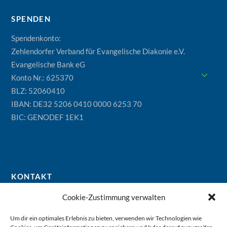
SPENDEN
Spendenkonto:
Zehlendorfer Verband für Evangelische Diakonie e.V.
Evangelische Bank eG
Konto Nr.: 625370
BLZ: 52060410
IBAN: DE32 5206 0410 0000 6253 70
BIC: GENODEF 1EK1
KONTAKT
Zehlendorfer Verband für Evangelische Diakonie e.V.
Cookie-Zustimmung verwalten
Geschäftsstelle
Um dir ein optimales Erlebnis zu bieten, verwenden wir Technologien wie
Ev. Diakonieverein Berlin-Zehlendorf e.V.