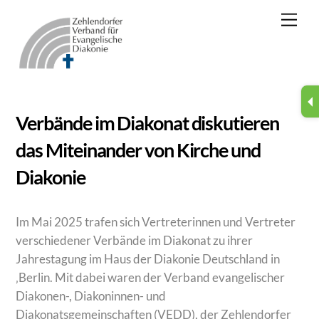
Skip
Men
to
content
Verbände im Diakonat diskutieren
das Miteinander von Kirche und
Diakonie
Im Mai 2025 trafen sich Vertreterinnen und Vertreter
verschiedener Verbände im Diakonat zu ihrer
Jahrestagung im Haus der Diakonie Deutschland in
‚Berlin. Mit dabei waren der Verband evangelischer
Diakonen-, Diakoninnen- und
Diakonatsgemeinschaften (VEDD), der Zehlendorfer