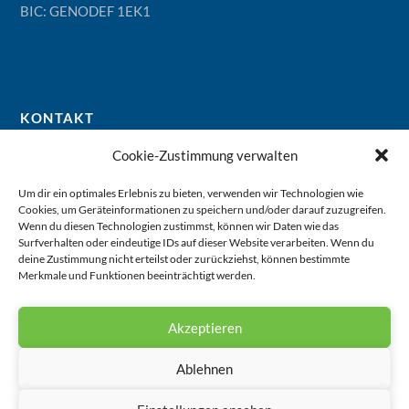
BIC: GENODEF 1EK1
KONTAKT
Zehlendorfer Verband für Evangelische Diakonie e.V.
Cookie-Zustimmung verwalten
Geschäftsstelle
Um dir ein optimales Erlebnis zu bieten, verwenden wir Technologien wie
Ev. Diakonieverein Berlin-Zehlendorf e.V.
Cookies, um Geräteinformationen zu speichern und/oder darauf zuzugreifen.
Glockenstraße 8, 14163 Berlin
Wenn du diesen Technologien zustimmst, können wir Daten wie das
Surfverhalten oder eindeutige IDs auf dieser Website verarbeiten. Wenn du
Tel. +49 (0) 30 8099700
deine Zustimmung nicht erteilst oder zurückziehst, können bestimmte
Fax. +49 (0) 30 8022452
Merkmale und Funktionen beeinträchtigt werden.
E-Mail:
info@diakonieverein.de
Akzeptieren
Ablehnen